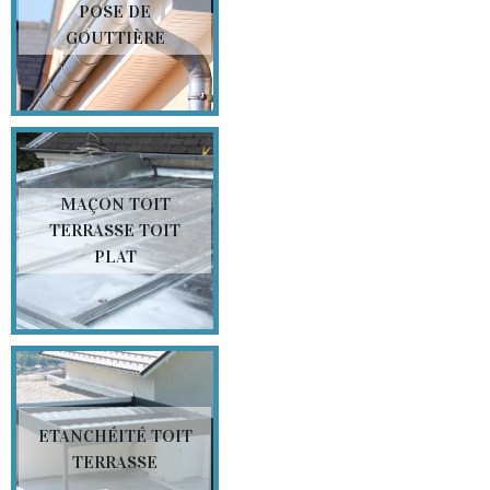
POSE DE
GOUTTIÈRE
MAÇON TOIT
TERRASSE TOIT
PLAT
ETANCHÉITÉ TOIT
TERRASSE