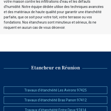
votre maison contre les infiltrations d'eau et les défauts
d’humidité. Notre équipe dédiée utilise des techniques avancées
et des matériaux de haute qualité pour garantir une étanchéité
parfaite, que ce soit pour votre toit, votre terrasse ou vos
fondations. Nos étancheurs sont minutieux et sérieux, ils ne
risquent en aucun cas de vous décevoir.
Etancheur en Réunion
Travaux d'étanchéité Les Avirons 97425
Travaux d'étanchéité Bras Panon 97412
Travaux d'étanchéité Entre Deux 97414