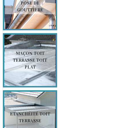
POSE DE
GOUTTIÈRE
MAÇON TOIT
TERRASSE TOIT
PLAT
ETANCHÉITÉ TOIT
TERRASSE