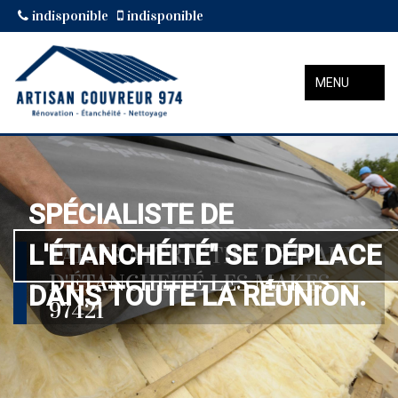
indisponible
indisponible
MENU
SPÉCIALISTE DE
L'ÉTANCHÉITÉ" SE DÉPLACE
TARIFS ATTRACTIFS TRAVAUX
D'ÉTANCHEITÉ LES MAKES
DANS TOUTE LA RÉUNION.
97421