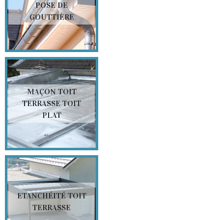
POSE DE
GOUTTIÈRE
MAÇON TOIT
TERRASSE TOIT
PLAT
ETANCHÉITÉ TOIT
TERRASSE