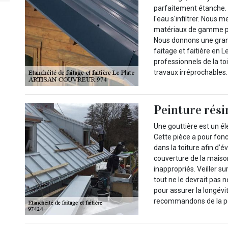
parfaitement étanche. 
l'eau s'infiltrer. Nou
matériaux de gamme pou
Nous donnons une grand
faitage et faitière en 
professionnels de la t
travaux irréprochables.
Peinture rési
Une gouttière est un é
Cette pièce a pour fonc
dans la toiture afin d’é
couverture de la maiso
inappropriés. Veiller su
tout ne le devrait pas 
pour assurer la longévi
recommandons de la pe