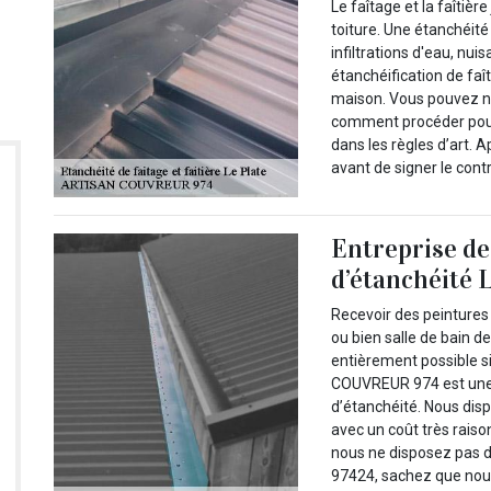
Le faîtage et la faîtièr
toiture. Une étanchéité
infiltrations d'eau, nuis
étanchéification de faî
maison. Vous pouvez no
comment procéder pour 
dans les règles d’art.
avant de signer le contr
Entreprise de
d’étanchéité 
Recevoir des peintures 
ou bien salle de bain d
entièrement possible 
COUVREUR 974 est une e
d’étanchéité. Nous dis
avec un coût très raiso
nous ne disposez pas d
97424, sachez que nou