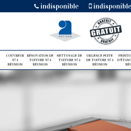
indisponible
indisponibl
COUVREUR
RÉNOVATION DE
NETTOYAGE DE
URGENCE FUITE
PEINTU
974
TOITURE 974
TOITURE 974
DE TOITURE 974
D'ÉTANC
RÉUNION
RÉUNION
RÉUNION
RÉUNION
RÉ