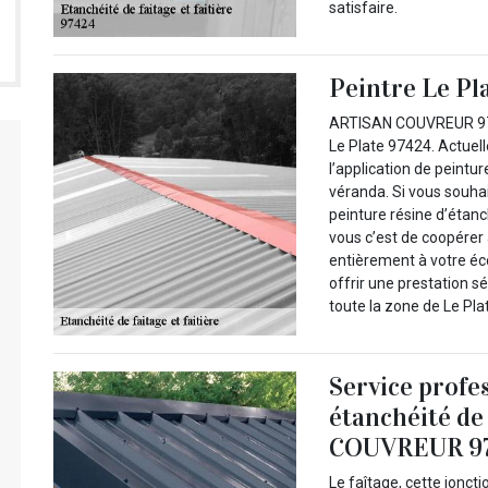
satisfaire.
Peintre Le Pl
ARTISAN COUVREUR 974 
Le Plate 97424. Actue
l’application de peintur
véranda. Si vous souhai
peinture résine d’étanch
vous c’est de coopérer
entièrement à votre é
offrir une prestation s
toute la zone de Le Pl
Service profe
étanchéité de
COUVREUR 9
Le faîtage, cette joncti