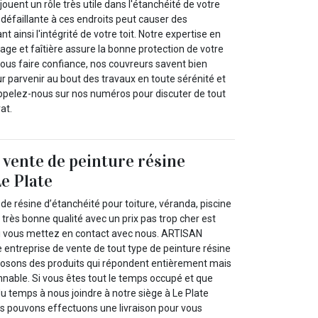
e jouent un rôle très utile dans l'étanchéité de votre
 défaillante à ces endroits peut causer des
ant ainsi l'intégrité de votre toit. Notre expertise en
tage et faîtière assure la bonne protection de votre
us faire confiance, nos couvreurs savent bien
parvenir au bout des travaux en toute sérénité et
 Appelez-nous sur nos numéros pour discuter de tout
at.
 vente de peinture résine
Le Plate
de résine d’étanchéité pour toiture, véranda, piscine
e très bonne qualité avec un prix pas trop cher est
si vous mettez en contact avec nous. ARTISAN
ntreprise de vente de tout type de peinture résine
posons des produits qui répondent entièrement mais
nnable. Si vous êtes tout le temps occupé et que
u temps à nous joindre à notre siège à Le Plate
s pouvons effectuons une livraison pour vous