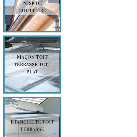
POSE DE
GOUTTIÈRE
MAÇON TOIT
TERRASSE TOIT
PLAT
ETANCHÉITÉ TOIT
TERRASSE