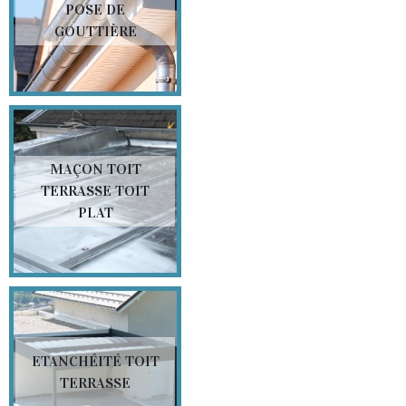
POSE DE
GOUTTIÈRE
MAÇON TOIT
TERRASSE TOIT
PLAT
ETANCHÉITÉ TOIT
TERRASSE