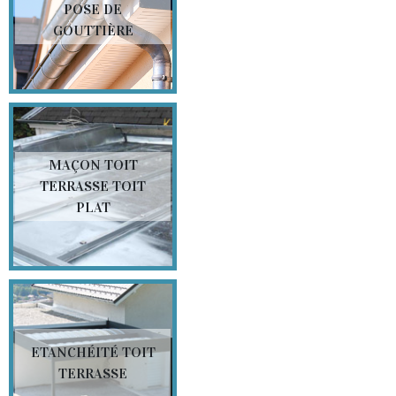
POSE DE
GOUTTIÈRE
MAÇON TOIT
TERRASSE TOIT
PLAT
ETANCHÉITÉ TOIT
TERRASSE