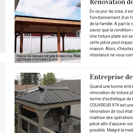
Rénovation de
En ce jour de crise, il e
fonctionnement d’un foy
de la famille. A part le
savoir que la condition 
Une toiture plate est se
cette pièce peut impac
maison. Alors, n’hésitez
résistance ne vous con
Entreprise de
Quand une bonne entrep
rénovation de toiture p
terme d’esthétique de 
COUVREUR 974 est une e
rénovation de tout état
maitrise des opération
pièce afin d’assurer so
possible. Malgré la mei