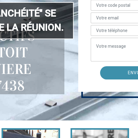
ANCHÉITÉ" SE
 LA RÉUNION.
CTIFS
TOIT
VIERE
7438