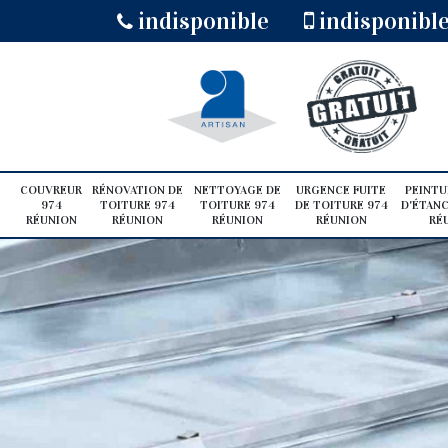
indisponible
indisponibl
COUVREUR
RÉNOVATION DE
NETTOYAGE DE
URGENCE FUITE
PEINTU
974
TOITURE 974
TOITURE 974
DE TOITURE 974
D'ÉTANC
RÉUNION
RÉUNION
RÉUNION
RÉUNION
RÉ