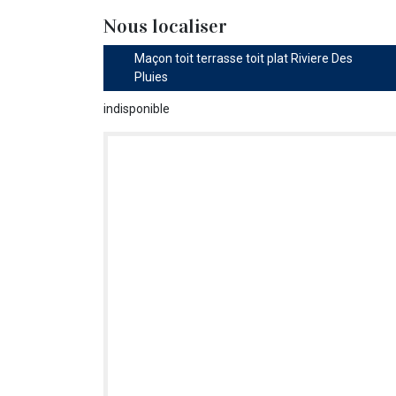
Nous localiser
Maçon toit terrasse toit plat Riviere Des
Pluies
indisponible