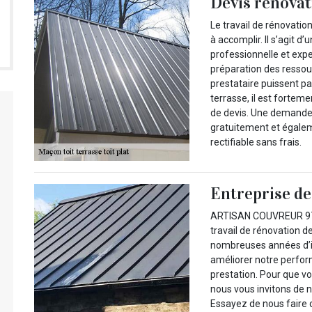
Devis rénovat
Le travail de rénovation
à accomplir. Il s’agit 
professionnelle et exper
préparation des ressou
prestataire puissent par
terrasse, il est fort
de devis. Une demande d
gratuitement et égalem
rectifiable sans frais.
Entreprise de
ARTISAN COUVREUR 974 
travail de rénovation d
nombreuses années d’in
améliorer notre perform
prestation. Pour que vo
nous vous invitons de 
Essayez de nous faire c