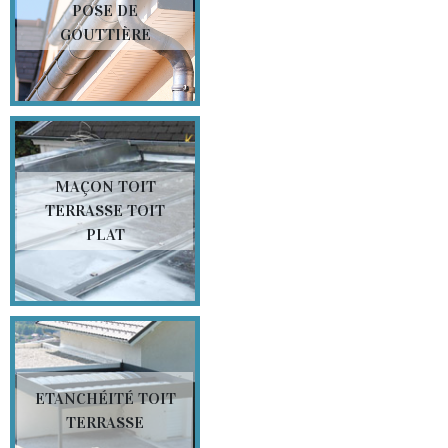
POSE DE
GOUTTIÈRE
MAÇON TOIT
TERRASSE TOIT
PLAT
ETANCHÉITÉ TOIT
TERRASSE