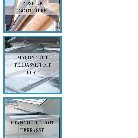
POSE DE
GOUTTIÈRE
MAÇON TOIT
TERRASSE TOIT
PLAT
ETANCHÉITÉ TOIT
TERRASSE