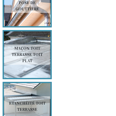
POSE DE
GOUTTIÈRE
MAÇON TOIT
TERRASSE TOIT
PLAT
ETANCHÉITÉ TOIT
TERRASSE