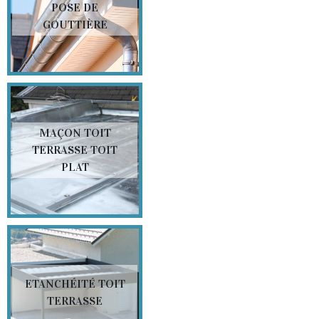
POSE DE
GOUTTIÈRE
MAÇON TOIT
TERRASSE TOIT
PLAT
ETANCHÉITÉ TOIT
TERRASSE