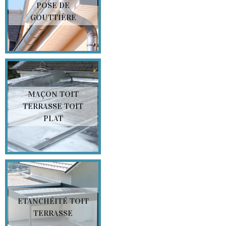
POSE DE
GOUTTIÈRE
MAÇON TOIT
TERRASSE TOIT
PLAT
ETANCHÉITÉ TOIT
TERRASSE