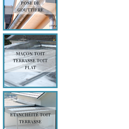
POSE DE
GOUTTIÈRE
MAÇON TOIT
TERRASSE TOIT
PLAT
ETANCHÉITÉ TOIT
TERRASSE